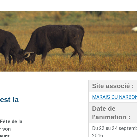
Site associé :
MARAIS DU NARBO
est la
Date de
l'animation :
Fête de la
Du 22 au 24 septem
e son
2016
teurs