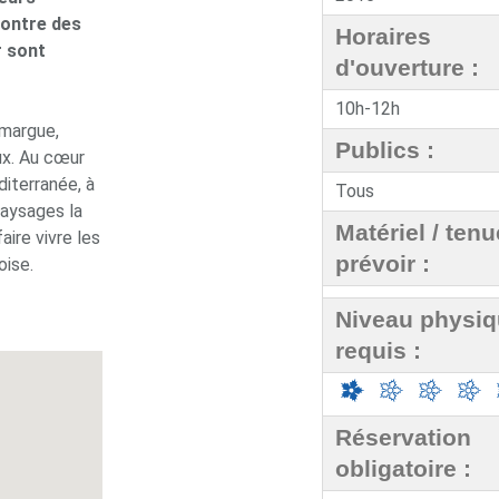
contre des
Horaires
r sont
d'ouverture :
10h-12h
amargue,
Publics :
ux. Au cœur
iterranée, à
Tous
paysages la
Matériel / tenu
ire vivre les
prévoir :
oise.
Niveau physi
requis :
Réservation
obligatoire :