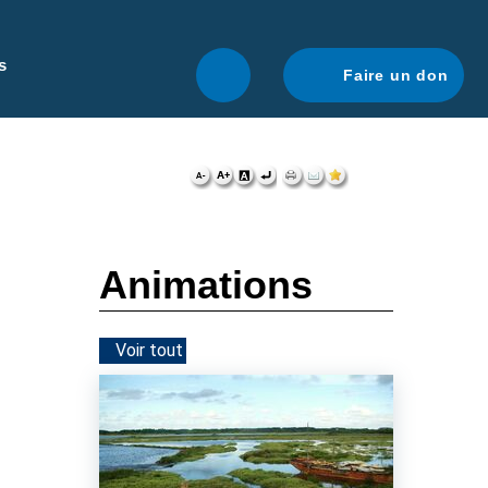
r une navigation optimale.
En savoir plus.
s
Faire un don
Animations
Voir tout