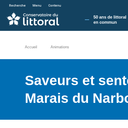
En poursuivant votre navigation sur le site du
Recherche
Menu
Contenu
50 ans de littoral
en commun​
Accueil
Animations
Saveurs et sente
Marais du Narb