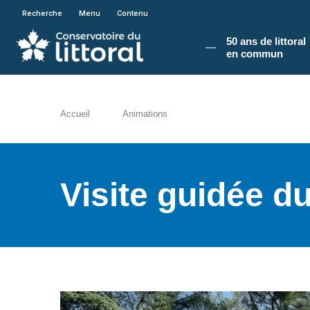
En poursuivant votre navigation sur le site du
Recherche
Menu
Contenu
50 ans de littoral
en commun​
Accueil
Animations
Visite guidée du