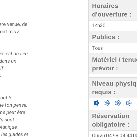
Horaires
d'ouverture :
ière venue, de
14h30
sont mis à
Publics :
Tous
es est un lieu
Matériel / tenu
 dans un
prévoir :
f :
s
Niveau physi
requis :
out le
e l’on pense,
che peut être
Réservation
ts sont
obligatoire :
otanique,
 les guides et
Oui au 04 98 04 44 0