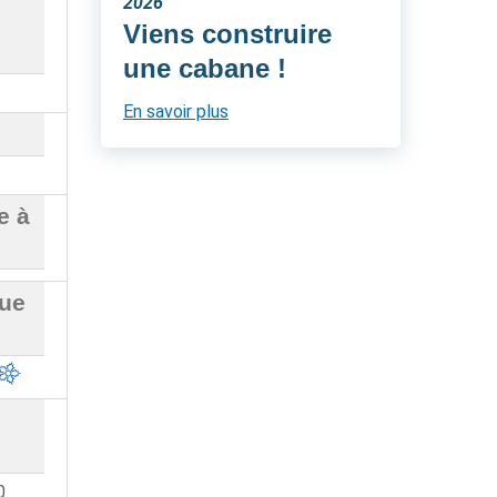
2026
Viens construire
une cabane !
En savoir plus
e à
que
0