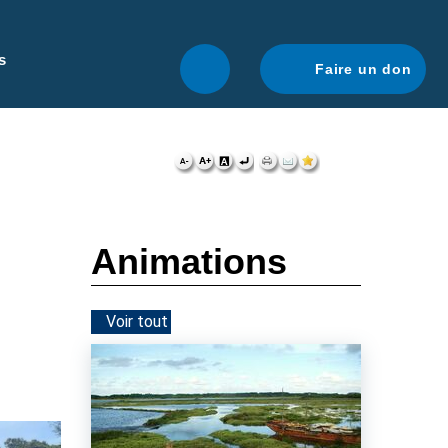
r une navigation optimale.
En savoir plus.
s
Faire un don
Animations
Voir tout