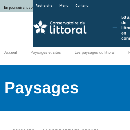
Recherche
Menu
Contenu
En poursuivant votre navigation sur le site du Conservatoire du littoral, vous a
50 a
de
litto
en
com
Accueil
Paysages et sites
Les paysages du littoral
Paysages