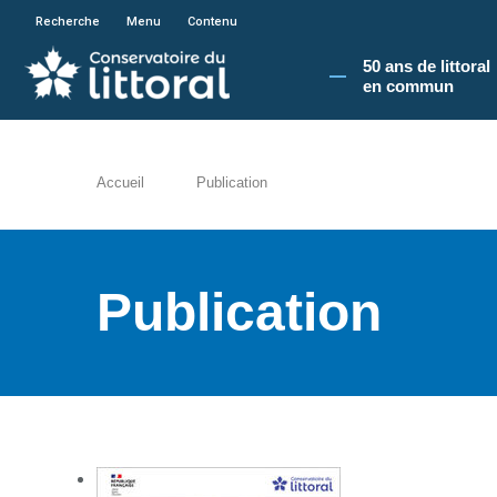
En poursuivant votre navigation sur le site du
Recherche
Menu
Contenu
50 ans de littoral
en commun​
Accueil
Publication
Publication