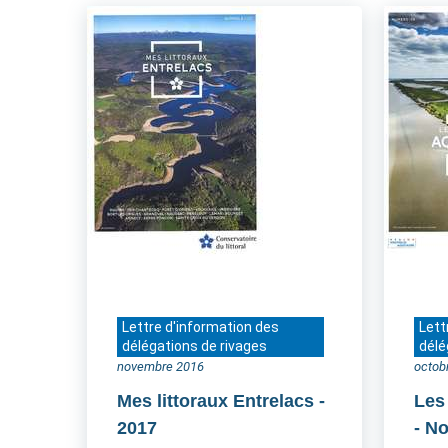
Lettre d'information des
Lett
délégations de rivages
délé
novembre 2016
octob
Mes littoraux Entrelacs
-
Les
2017
- N