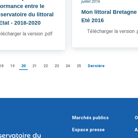
juillet 2016
formance entre le
Mon littoral Bretagne
ervatoire du littoral
Eté 2016
'Etat
- 2016-2020
Télécharger la version 
lécharger la version .pdf
18
19
20
21
22
23
24
25
Dernière
Marchés publics
O
Espace presse
A