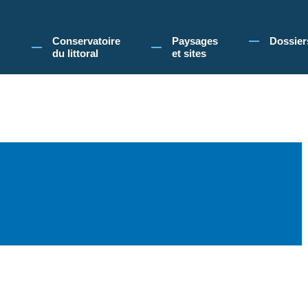
 Conservatoire du littoral, vous acceptez l'utilisation de cookies pour vous propose
Conservatoire
Paysages
Dossier
du littoral
et sites