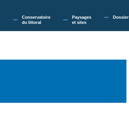
 Conservatoire du littoral, vous acceptez l'utilisation de cookies pour vous propose
Conservatoire
Paysages
Dossier
du littoral
et sites