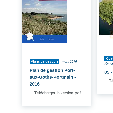
Riva
Plans de gestion
mars 2016
févrie
Plan de gestion Port-
85
aux-Goths-Portmain
-
Té
2016
Télécharger la version .pdf