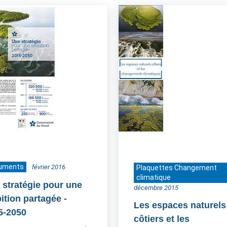
uments
février 2016
Plaquettes Changement
climatique
 stratégie pour une
décembre 2015
ition partagée
-
Les espaces naturels
5-2050
côtiers et les