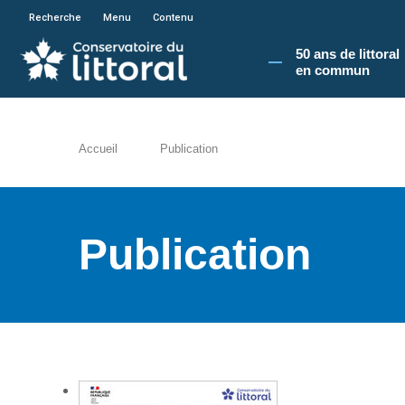
En poursuivant votre navigation sur le site du
Recherche
Menu
Contenu
50 ans de littoral
en commun​
Accueil
Publication
Publication