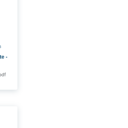
6
te
-
.pdf