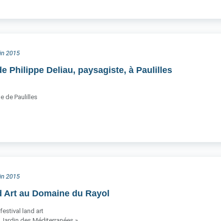
uin 2015
 Philippe Deliau, paysagiste, à Paulilles
e de Paulilles
uin 2015
d Art au Domaine du Rayol
estival land art
u Jardin des Méditerranées »