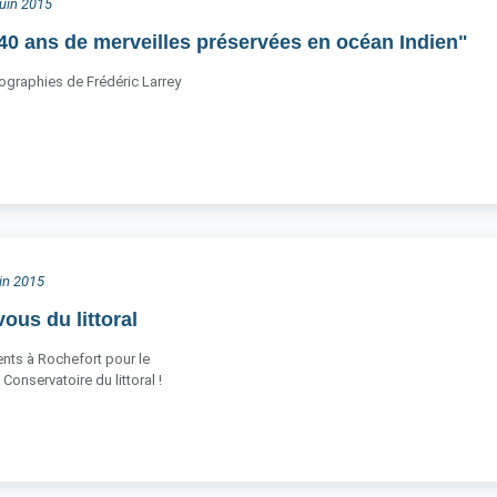
juin 2015
0 ans de merveilles préservées en océan Indien"
ographies de Frédéric Larrey
uin 2015
ous du littoral
ts à Rochefort pour le
Conservatoire du littoral !