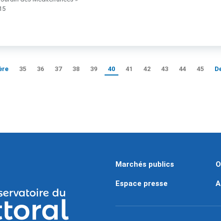
15
ère
35
36
37
38
39
40
41
42
43
44
45
D
Marchés publics
O
Espace presse
A