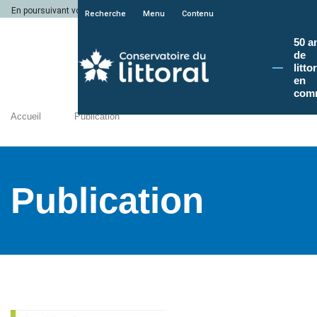
En poursuivant votre navigation sur le site du Conservatoire du littoral, vous a
Recherche
Menu
Contenu
50 a
de
litto
en
com
Accueil
Publication
Publication