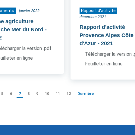
uments
Rapport d'activité
janvier 2022
décembre 2021
he agriculture
Rapport d'activité
che Mer du Nord
-
Provence Alpes Côte
2
d'Azur
- 2021
lécharger la version .pdf
Télécharger la version 
uilleter en ligne
Feuilleter en ligne
5
6
7
8
9
10
11
12
Dernière