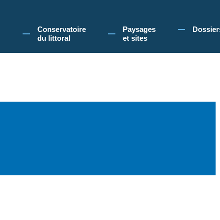
 Conservatoire du littoral, vous acceptez l'utilisation de cookies pour vous propose
Conservatoire
Paysages
Dossier
du littoral
et sites