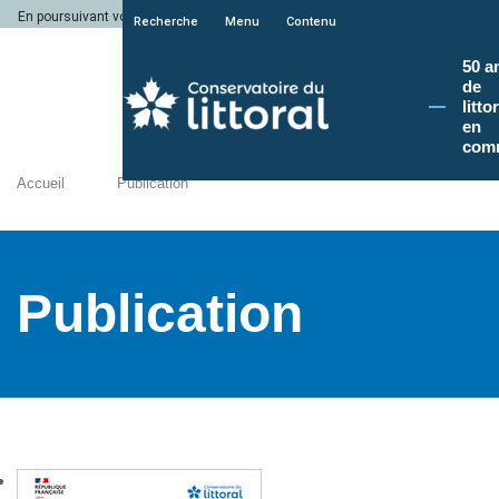
En poursuivant votre navigation sur le site du Conservatoire du littoral, vous a
Recherche
Menu
Contenu
50 a
de
litto
en
com
Accueil
Publication
Publication