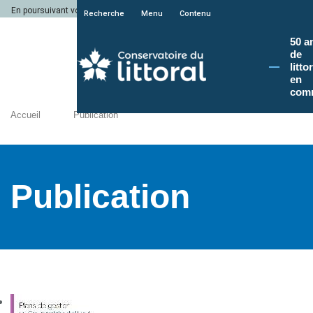
En poursuivant votre navigation sur le site du Conservatoire du littoral, vous a
Recherche
Menu
Contenu
50 a
de
litto
en
com
Accueil
Publication
Publication