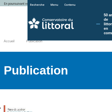
En poursuivant votre navigation sur le site du Conservatoire du littoral, vous a
Recherche
Menu
Contenu
50 a
de
litto
en
com
Accueil
Publication
Publication