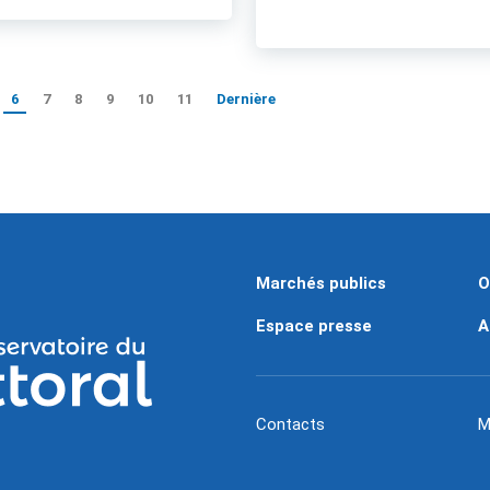
6
7
8
9
10
11
Dernière
Marchés publics
O
Espace presse
A
Contacts
M