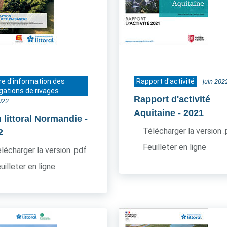
re d'information des
Rapport d'activité
juin 202
gations de rivages
Rapport d'activité
2022
Aquitaine
- 2021
 littoral Normandie
-
Télécharger la version 
2
Feuilleter en ligne
lécharger la version .pdf
uilleter en ligne