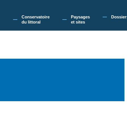
 Conservatoire du littoral, vous acceptez l'utilisation de cookies pour vous propose
Conservatoire
Paysages
Dossier
du littoral
et sites