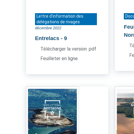
Lettre d'information des
Doc
délégations de rivages
Feui
décembre 2022
Nor
Entrelacs
- 9
Té
Télécharger la version .pdf
Fe
Feuilleter en ligne