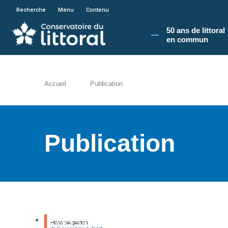
En poursuivant votre navigation sur le site du
Recherche
Menu
Contenu
50 ans de littoral
en commun​
Accueil
Publication
Publication