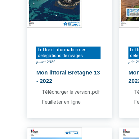
Lettre d'information des
Lett
délégations de rivages
délé
juillet 2022
juin 
Mon littoral Bretagne 13
Mon
- 2022
202
Télécharger la version .pdf
Té
Feuilleter en ligne
Fe