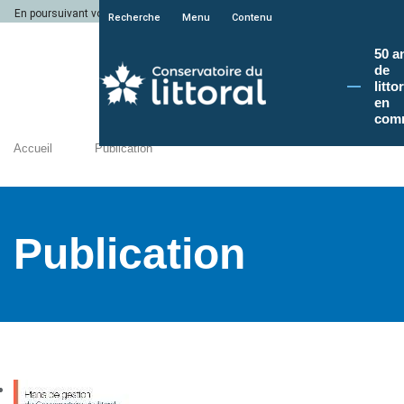
En poursuivant votre navigation sur le site du Conservatoire du littoral, vous a
Recherche
Menu
Contenu
50 a
de
litto
en
com
Accueil
Publication
Publication