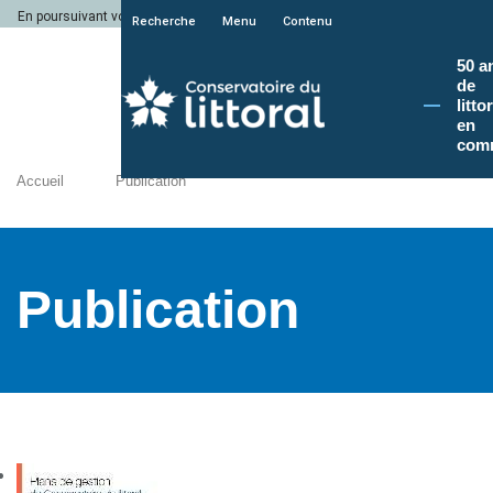
En poursuivant votre navigation sur le site du Conservatoire du littoral, vous a
Recherche
Menu
Contenu
50 a
de
litto
en
com
Accueil
Publication
Publication