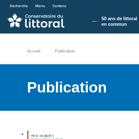
En poursuivant votre navigation sur le site du
Recherche
Menu
Contenu
50 ans de littoral
en commun​
Accueil
Publication
Publication