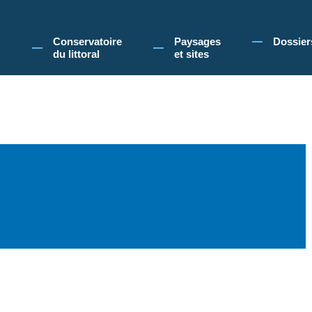
 Conservatoire du littoral, vous acceptez l'utilisation de cookies pour vous propose
Conservatoire
Paysages
Dossier
du littoral
et sites