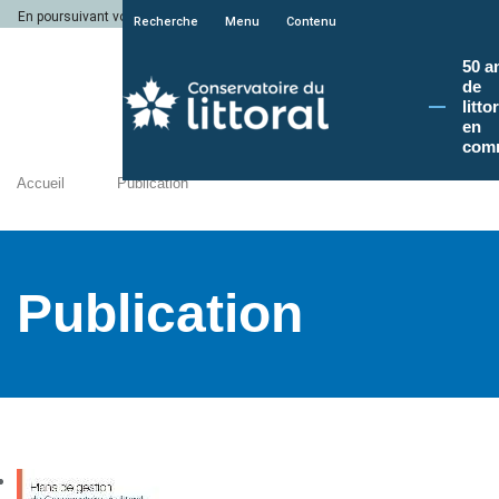
En poursuivant votre navigation sur le site du Conservatoire du littoral, vous a
Recherche
Menu
Contenu
50 a
de
litto
en
com
Accueil
Publication
Publication