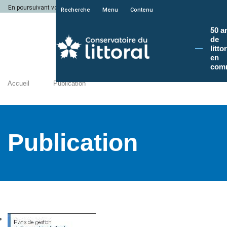
En poursuivant votre navigation sur le site du Conservatoire du littoral, vous a
Recherche
Menu
Contenu
50 a
de
litto
en
com
Accueil
Publication
Publication