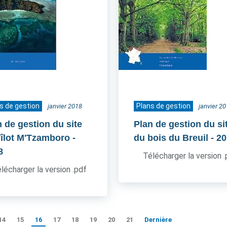
s de gestion
Plans de gestion
janvier 2018
janvier 2
n de gestion du site
Plan de gestion du si
l'îlot M'Tzamboro
-
du bois du Breuil
- 2
8
Télécharger la version 
lécharger la version .pdf
14
15
16
17
18
19
20
21
Dernière