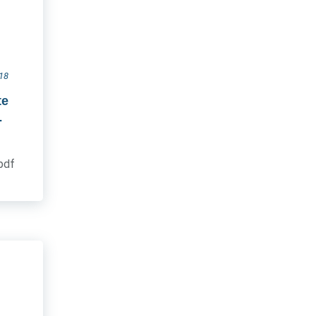
018
te
-
.pdf