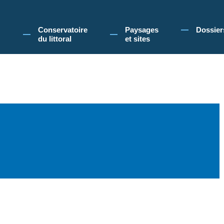
 Conservatoire du littoral, vous acceptez l'utilisation de cookies pour vous propose
Conservatoire
Paysages
Dossier
du littoral
et sites