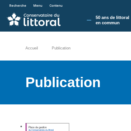
En poursuivant votre navigation sur le site du
Recherche
Menu
Contenu
50 ans de littoral
en commun​
Accueil
Publication
Publication