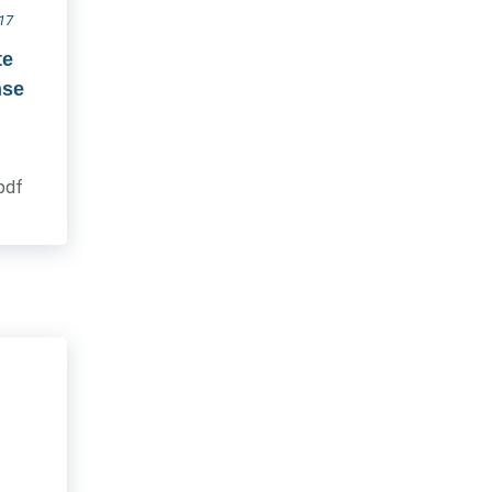
017
te
nse
.pdf