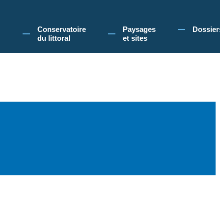
 Conservatoire du littoral, vous acceptez l'utilisation de cookies pour vous propose
Conservatoire
Paysages
Dossier
du littoral
et sites