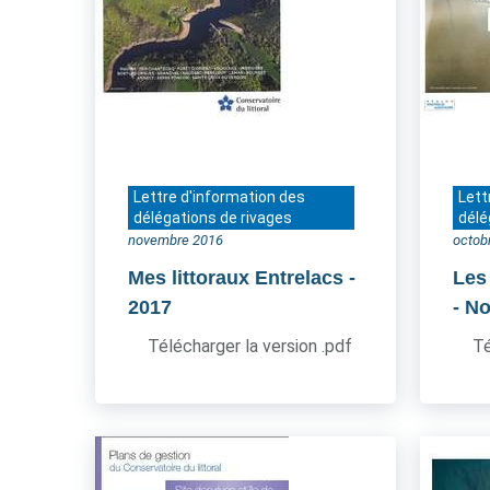
Lettre d'information des
Lett
délégations de rivages
délé
novembre 2016
octob
Mes littoraux Entrelacs
-
Les
2017
- N
Télécharger la version .pdf
Té