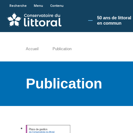
En poursuivant votre navigation sur le site du
Recherche
Menu
Contenu
50 ans de littoral
en commun​
Accueil
Publication
Publication