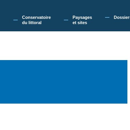
 Conservatoire du littoral, vous acceptez l'utilisation de cookies pour vous propose
Conservatoire
Paysages
Dossier
du littoral
et sites