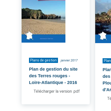
Plans de gestion
janvier 2017
Plan
Plan de gestion du site
Pla
des Terres rouges -
des
Loire-Atlantique
- 2016
Plo
d'A
Télécharger la version .pdf
Té