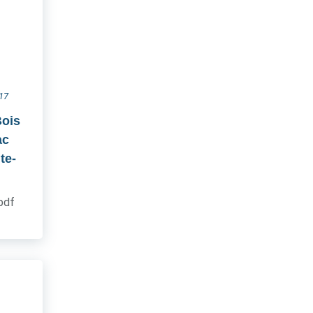
017
Bois
ac
te-
.pdf