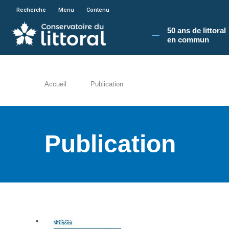
En poursuivant votre navigation sur le site du
Recherche
Menu
Contenu
50 ans de littoral
en commun​
Accueil
Publication
Publication