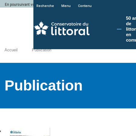
En poursuivant votre navigation sur le site du Conservatoire du littoral, vous a
Recherche
Menu
Contenu
50 a
de
litto
en
com
Accueil
Publication
Publication