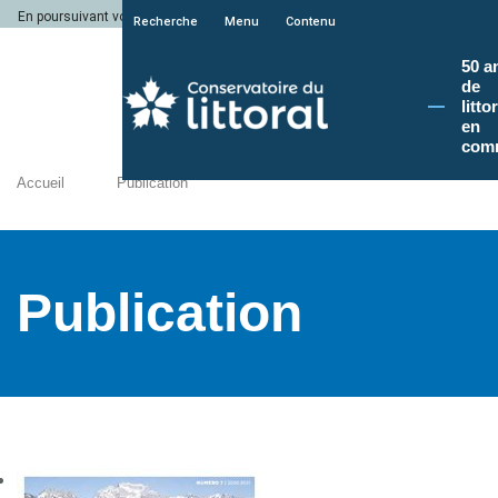
En poursuivant votre navigation sur le site du Conservatoire du littoral, vous a
Recherche
Menu
Contenu
50 a
de
litto
en
com
Accueil
Publication
Publication