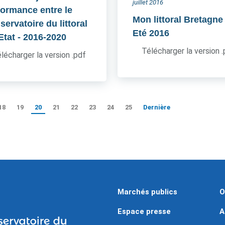
juillet 2016
formance entre le
Mon littoral Bretagne
ervatoire du littoral
Eté 2016
'Etat
- 2016-2020
Télécharger la version 
lécharger la version .pdf
18
19
20
21
22
23
24
25
Dernière
Marchés publics
O
Espace presse
A