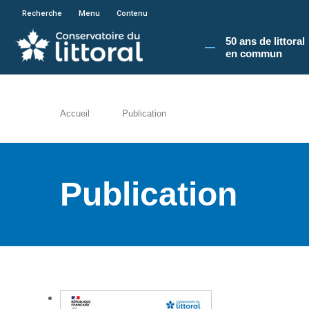
En poursuivant votre navigation sur le site du
Recherche
Menu
Contenu
50 ans de littoral
en commun​
Accueil
Publication
Publication