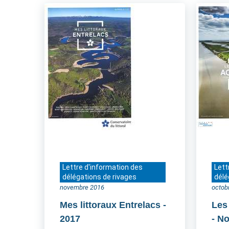
Lettre d'information des
Lett
délégations de rivages
délé
novembre 2016
octob
Mes littoraux Entrelacs
-
Les
2017
- N