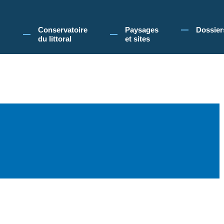
 Conservatoire du littoral, vous acceptez l'utilisation de cookies pour vous propose
Conservatoire
Paysages
Dossier
du littoral
et sites