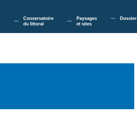
 Conservatoire du littoral, vous acceptez l'utilisation de cookies pour vous propose
Conservatoire
Paysages
Dossier
du littoral
et sites