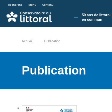
En poursuivant votre navigation sur le site du
Recherche
Menu
Contenu
50 ans de littoral
en commun​
Accueil
Publication
Publication