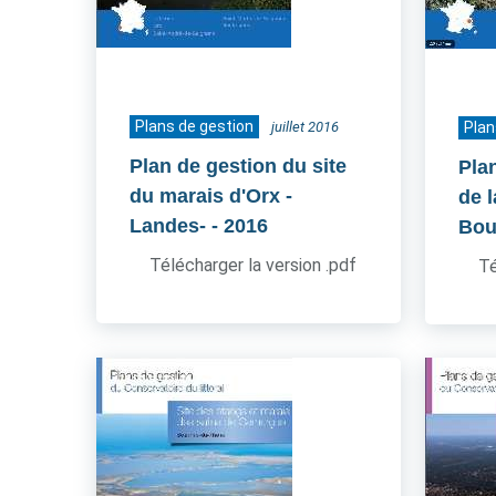
Plans de gestion
juillet 2016
Plan
Plan de gestion du site
Pla
du marais d'Orx -
de l
Landes-
- 2016
Bou
Télécharger la version .pdf
Té