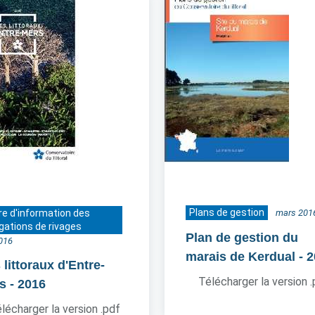
Plans de gestion
re d'information des
mars 201
gations de rivages
Plan de gestion du
016
marais de Kerdual
- 
littoraux d'Entre-
Télécharger la version 
s
- 2016
lécharger la version .pdf