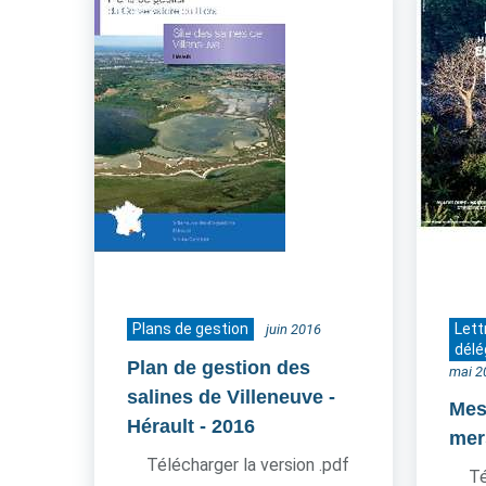
Plans de gestion
Lett
juin 2016
délé
Plan de gestion des
mai 2
salines de Villeneuve -
Mes 
Hérault
- 2016
mer
Télécharger la version .pdf
Té