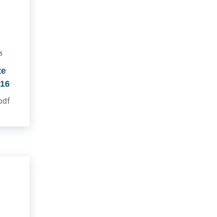
6
te
016
.pdf