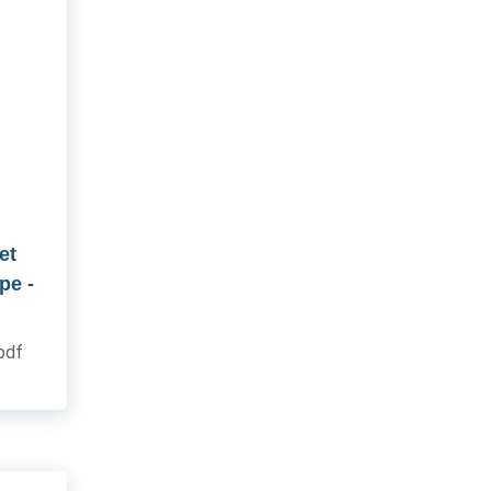
et
upe
-
.pdf