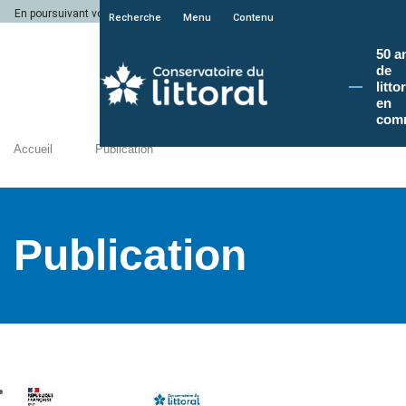
En poursuivant votre navigation sur le site du Conservatoire du littoral, vous a
Recherche
Menu
Contenu
50 a
de
litto
en
com
Accueil
Publication
Publication