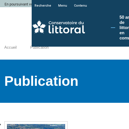
En poursuivant votre navigation sur le site du Conservatoire du littoral, vous a
Recherche
Menu
Contenu
50 a
de
litto
en
com
Accueil
Publication
Publication