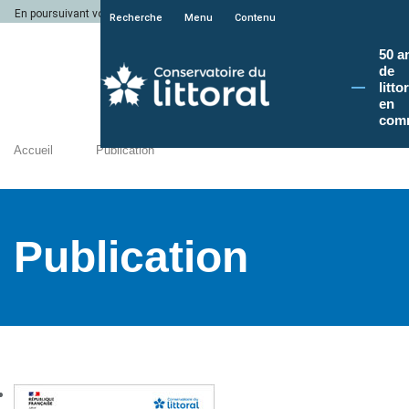
En poursuivant votre navigation sur le site du Conservatoire du littoral, vous a
Recherche
Menu
Contenu
50 a
de
litto
en
com
Accueil
Publication
Publication