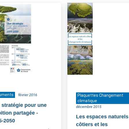
uments
février 2016
Plaquettes Changement
climatique
 stratégie pour une
décembre 2015
ition partagée
-
Les espaces naturels
5-2050
côtiers et les