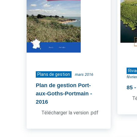
Riva
Plans de gestion
mars 2016
févrie
Plan de gestion Port-
85
aux-Goths-Portmain
-
Té
2016
Télécharger la version .pdf