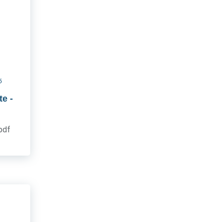
6
te
-
.pdf