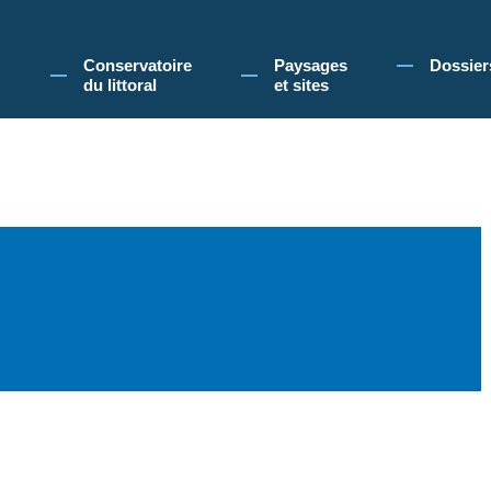
 Conservatoire du littoral, vous acceptez l'utilisation de cookies pour vous propose
Conservatoire
Paysages
Dossier
du littoral
et sites