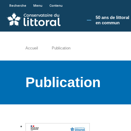
En poursuivant votre navigation sur le site du
Recherche
Menu
Contenu
50 ans de littoral
en commun​
Accueil
Publication
Publication