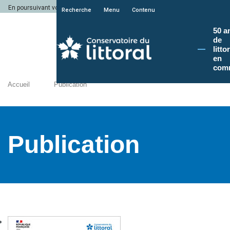
En poursuivant votre navigation sur le site du Conservatoire du littoral, vous a
Recherche
Menu
Contenu
50 a
de
litto
en
com
Accueil
Publication
Publication