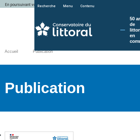
En poursuivant votre navigation sur le site du Conservatoire du littoral, vous a
Recherche
Menu
Contenu
50 a
de
litto
en
com
Accueil
Publication
Publication