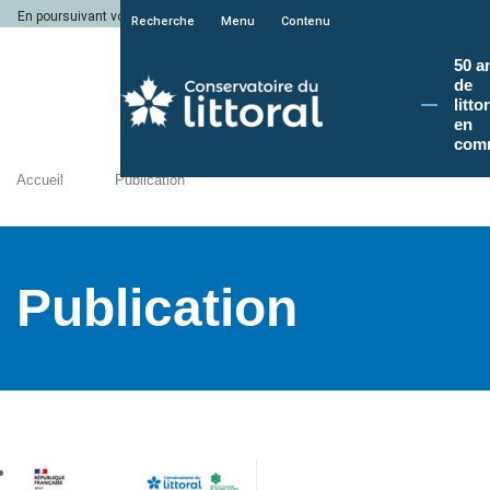
En poursuivant votre navigation sur le site du Conservatoire du littoral, vous a
Recherche
Menu
Contenu
50 a
de
litto
en
com
Accueil
Publication
Publication