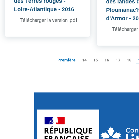
des Terres rouges -
des landes 
Loire-Atlantique
- 2016
Ploumanac'h
d'Armor
- 2
Télécharger la version .pdf
Télécharger 
Première
14
15
16
17
18