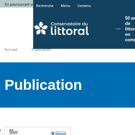
En poursuivant votre navigation sur le site du Conservatoire du littoral, vous a
Recherche
Menu
Contenu
50 a
de
litto
en
com
Accueil
Publication
Publication