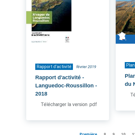
Plan
Rapport d'activité
février 2019
Pla
Rapport d'activité -
du 
Languedoc-Roussillon
-
2018
Té
Télécharger la version .pdf
Première
8
9
10
1