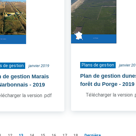
Plans de gestion
janvier 2
s de gestion
janvier 2019
Plan de gestion dune
n de gestion Marais
forêt du Porge
- 2019
Narbonnais
- 2019
Télécharger la version 
lécharger la version .pdf
1
12
13
14
15
16
17
18
Dernière