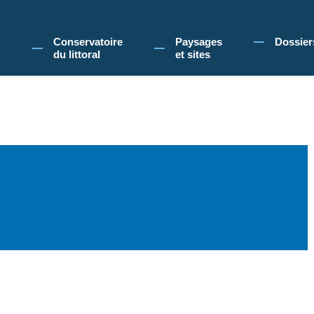
 Conservatoire du littoral, vous acceptez l'utilisation de cookies pour vous propose
Conservatoire
Paysages
Dossier
du littoral
et sites