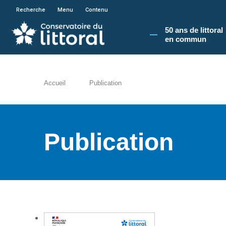
En poursuivant votre navigation sur le site du
Recherche
Menu
Contenu
50 ans de littoral
en commun​
Accueil
Publication
Publication