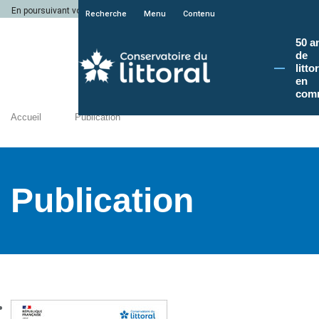
En poursuivant votre navigation sur le site du Conservatoire du littoral, vous a
Recherche
Menu
Contenu
50 a
de
litto
en
com
Accueil
Publication
Publication