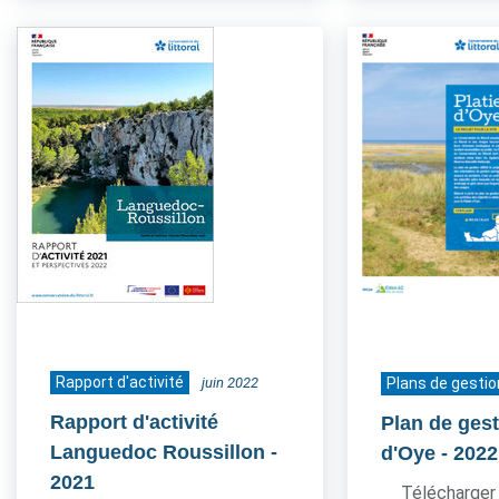
Rapport d'activité
juin 2022
Plans de gestio
Rapport d'activité
Plan de gest
Languedoc Roussillon
-
d'Oye
- 2022
2021
Télécharger 