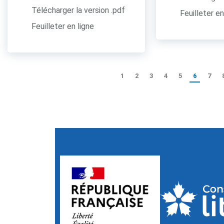
Télécharger la version .pdf
Feuilleter en
Feuilleter en ligne
1
2
3
4
5
6
7