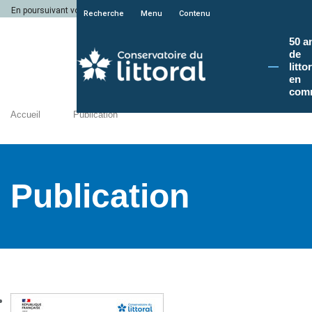
En poursuivant votre navigation sur le site du Conservatoire du littoral, vous a
Recherche
Menu
Contenu
50 a
de
litto
en
com
Accueil
Publication
Publication