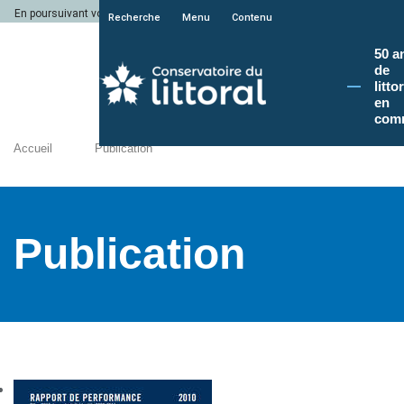
En poursuivant votre navigation sur le site du Conservatoire du littoral, vous a
Recherche
Menu
Contenu
50 a
de
litto
en
com
Accueil
Publication
Publication