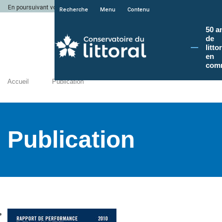
En poursuivant votre navigation sur le site du Conservatoire du littoral, vous a
Recherche
Menu
Contenu
50 a
de
litto
en
com
Accueil
Publication
Publication