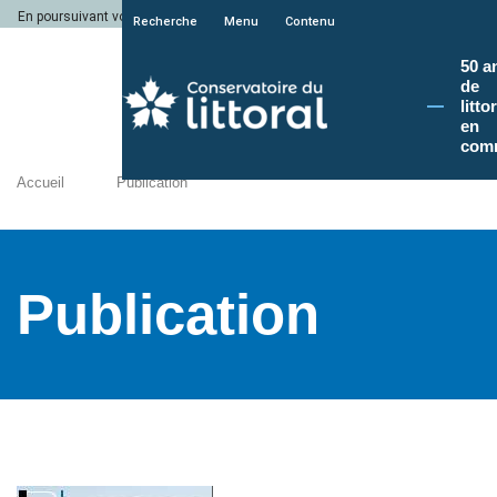
En poursuivant votre navigation sur le site du Conservatoire du littoral, vous a
Recherche
Menu
Contenu
50 a
de
litto
en
com
Accueil
Publication
Publication