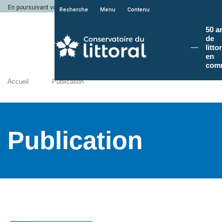
En poursuivant votre navigation sur le site du Conservatoire du littoral, vous a
Recherche
Menu
Contenu
50 a
de
litto
en
com
Accueil
Publication
Publication