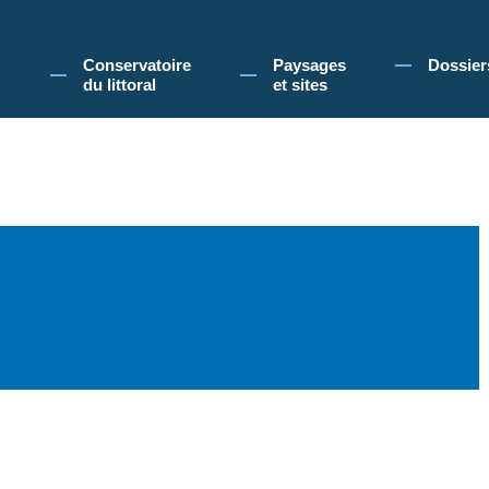
 Conservatoire du littoral, vous acceptez l'utilisation de cookies pour vous propose
Conservatoire
Paysages
Dossier
du littoral
et sites