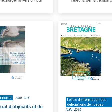
lécharger la version .pdf
Télécharger la version 
uments
août 2016
Lettre d'information des
délégations de rivages
rat d'objectifs et de
juillet 2016