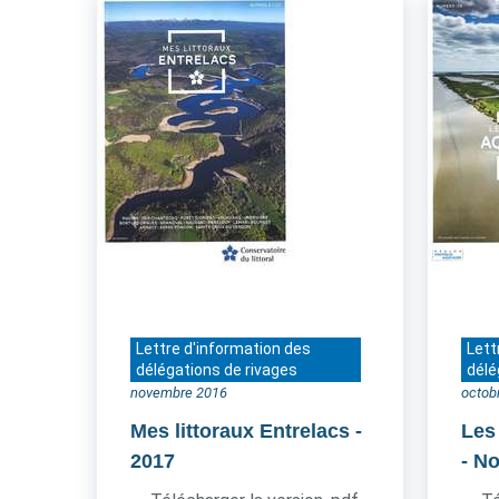
Lettre d'information des
Lett
délégations de rivages
délé
novembre 2016
octob
Mes littoraux Entrelacs
-
Les
2017
- N