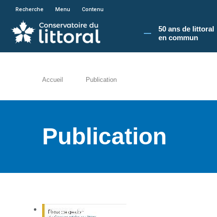
En poursuivant votre navigation sur le site du
Recherche
Menu
Contenu
50 ans de littoral
en commun​
Accueil
Publication
Publication