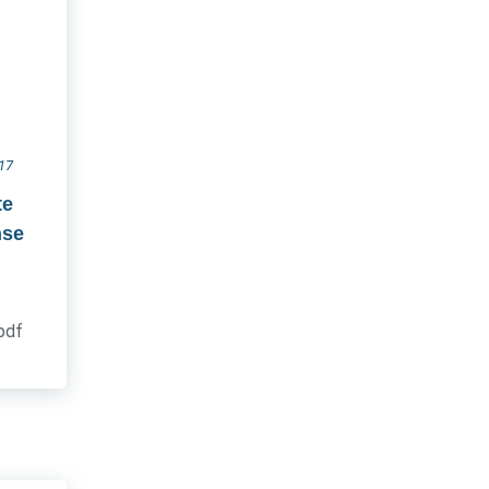
017
te
nse
.pdf