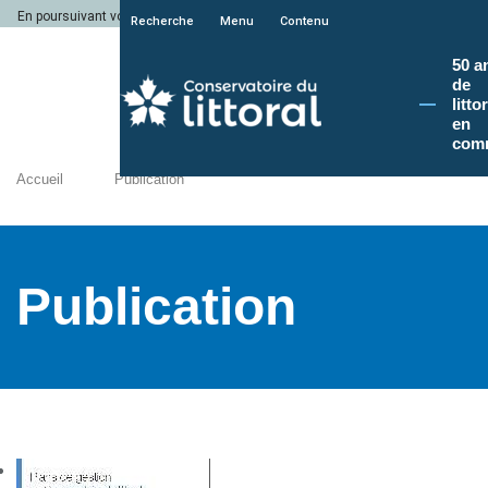
En poursuivant votre navigation sur le site du Conservatoire du littoral, vous a
Recherche
Menu
Contenu
50 a
de
litto
en
com
Accueil
Publication
Publication