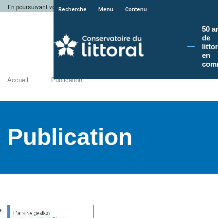
En poursuivant votre navigation sur le site du Conservatoire du littoral, vous a
Recherche
Menu
Contenu
50 a
de
litto
en
com
Accueil
Publication
Publication