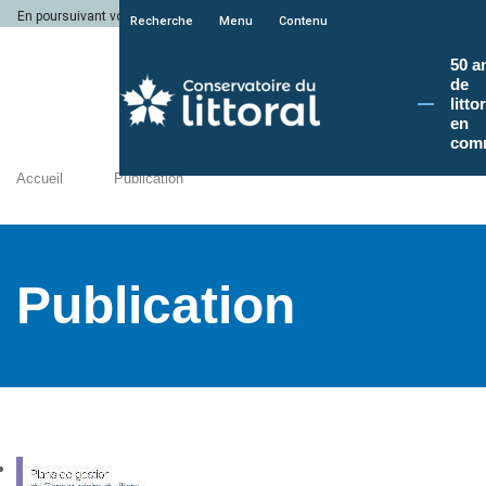
En poursuivant votre navigation sur le site du Conservatoire du littoral, vous a
Recherche
Menu
Contenu
50 a
de
litto
en
com
Accueil
Publication
Publication