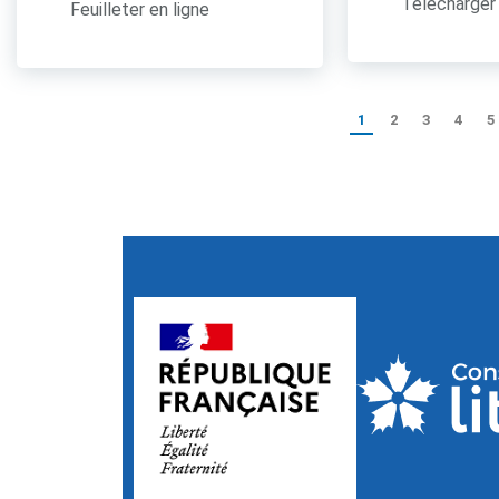
Télécharger 
Feuilleter en ligne
1
2
3
4
5