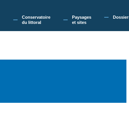
 Conservatoire du littoral, vous acceptez l'utilisation de cookies pour vous propose
Conservatoire
Paysages
Dossier
du littoral
et sites