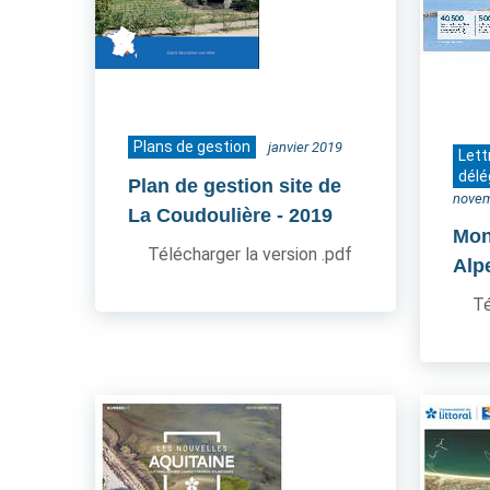
Plans de gestion
janvier 2019
Lett
délé
Plan de gestion site de
novem
La Coudoulière
- 2019
Mon
Télécharger la version .pdf
Alp
Té