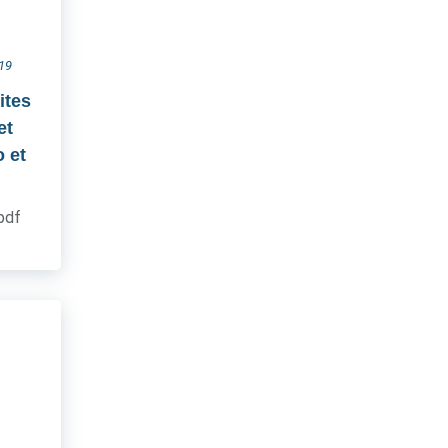
019
ites
et
 et
.pdf