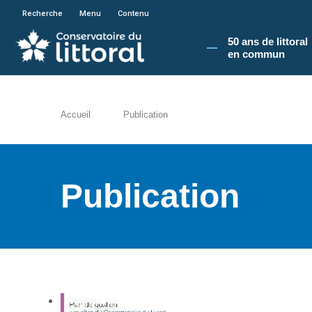
En poursuivant votre navigation sur le site du
Recherche
Menu
Contenu
50 ans de littoral
en commun​
Accueil
Publication
Publication