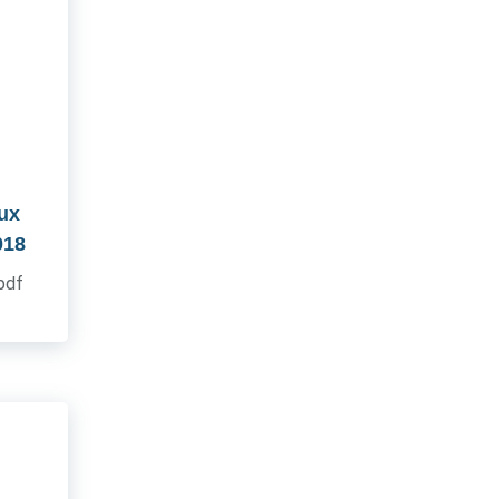
aux
018
.pdf