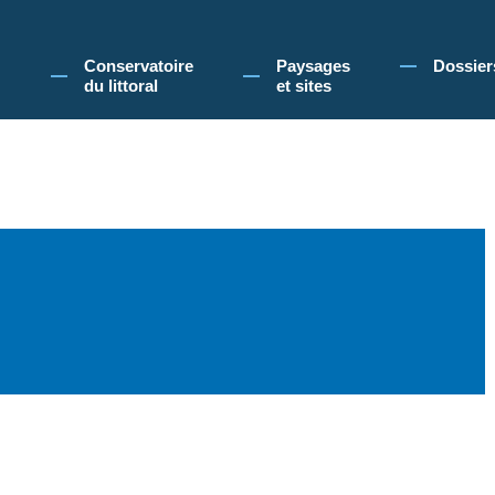
 Conservatoire du littoral, vous acceptez l'utilisation de cookies pour vous propose
Conservatoire
Paysages
Dossier
du littoral
et sites