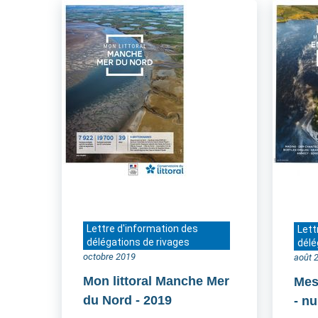
Lettre d'information des
Lett
délégations de rivages
délé
octobre 2019
août 
Mon littoral Manche Mer
Mes
du Nord
- 2019
- n