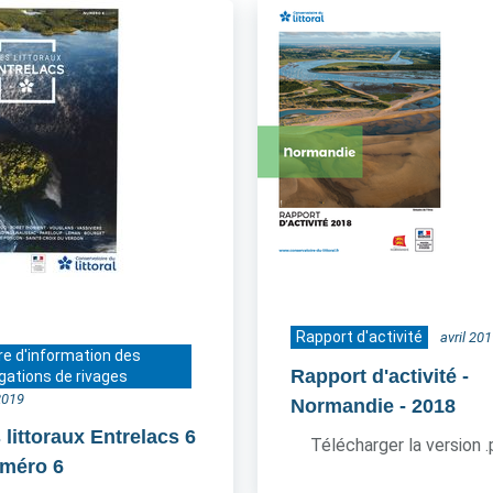
Rapport d'activité
avril 20
re d'information des
Rapport d'activité -
gations de rivages
2019
Normandie
- 2018
 littoraux Entrelacs 6
Télécharger la version 
uméro 6