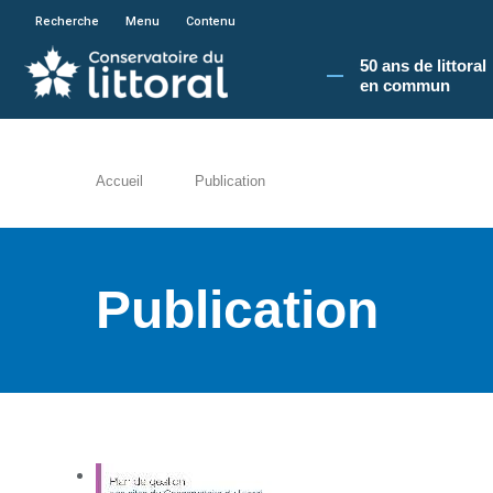
En poursuivant votre navigation sur le site du
Recherche
Menu
Contenu
50 ans de littoral
en commun​
Accueil
Publication
Publication