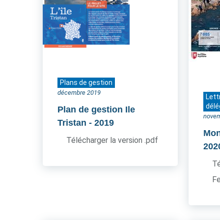
Plans de gestion
décembre 2019
Lett
délé
Plan de gestion Ile
novem
Tristan
- 2019
Mon 
Télécharger la version .pdf
202
Té
Fe