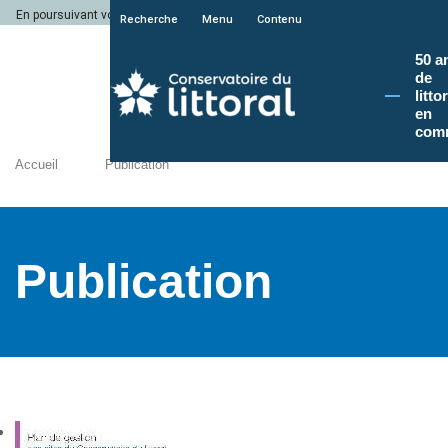
En poursuivant votre navigation sur le site du Conservatoire du littoral, vous a
Recherche
Menu
Contenu
50 a
de
litto
en
com
Accueil
Publication
Publication