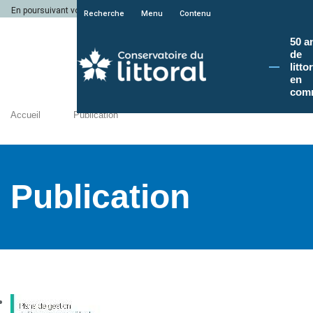
En poursuivant votre navigation sur le site du Conservatoire du littoral, vous a
Recherche
Menu
Contenu
50 a
de
litto
en
com
Accueil
Publication
Publication