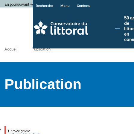
En poursuivant votre navigation sur le site du Conservatoire du littoral, vous a
Recherche
Menu
Contenu
50 a
de
litto
en
com
Accueil
Publication
Publication