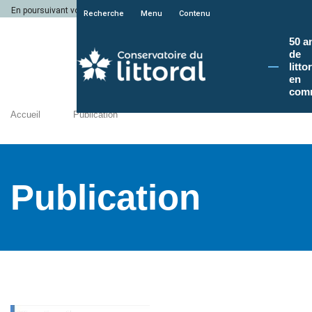
En poursuivant votre navigation sur le site du Conservatoire du littoral, vous a
Recherche
Menu
Contenu
50 a
de
litto
en
com
Accueil
Publication
Publication