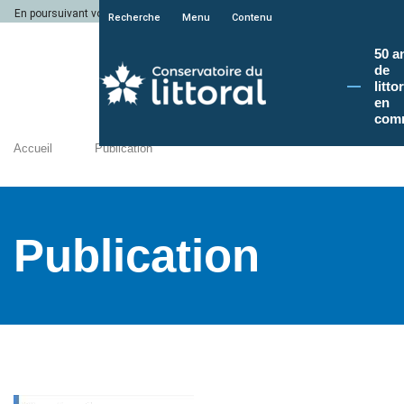
En poursuivant votre navigation sur le site du Conservatoire du littoral, vous a
Recherche
Menu
Contenu
50 a
de
litto
en
com
Accueil
Publication
Publication